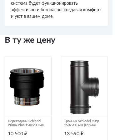
система будет функционировать
эффективно и безопасно, создавая комфорт
и уют в вашем доме.
В ту же цену
Переходник Schiedel
Тройник Schiedel 90гр
Элемент тр
Prima Plus 150х200 мм
150х200 мм (серый)
раздвижной 
270 - 375 м
10 500 ₽
13 590 ₽
12 060 ₽
мм (серый)