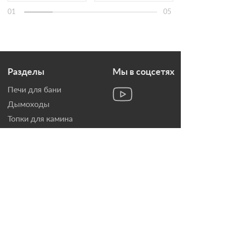
01
05
Разделы
Мы в соцсетях
Печи для бани
Дымоходы
Топки для камина
Печи-Камины
Облицовки для Каминов
Контакты
г. Санкт-Петербург, ул.
Домостроительная, д. 3,
лит. Д