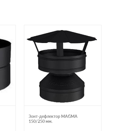
Зонт-дефлектор MAGMA
Хомут п
150/250 мм.
MAGMA 