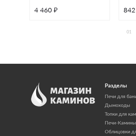
4 460 ₽
842
01
Разделы
Печи для бан
Дымоходы
Топки для ка
Печи-Камины
Облицовки д