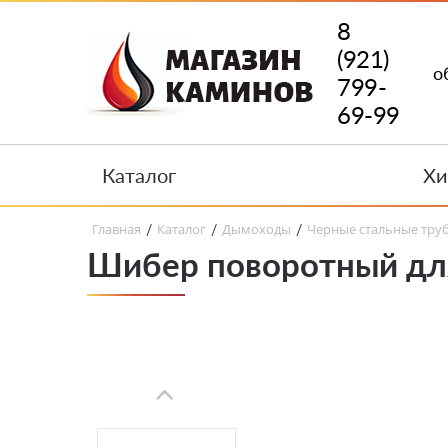
8
(921)
о
799-
69-99
Каталог
Хи
Главная
Каталог
Дымоходы
Черные стальные тру
/
/
/
Шибер поворотный дл