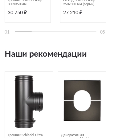
300х350 мм
250х300 мм (серый)
0,5 м 150х2
изоляцией 5
30 750 ₽
27 210 ₽
16 950 ₽
01
05
Наши рекомендации
Тройник Schiedel Ultra
Декоративная
Отвод Schiedel