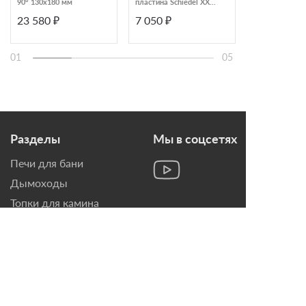
90° 130х180 мм
пластина Schiedel XXL
300х350 мм
5‐20° 200 черный
23 580 ₽
7 050 ₽
32 850 ₽
01
05
Разделы
Мы в соцсетях
Печи для бани
Дымоходы
Топки для камина
Печи-Камины
Облицовки для Каминов
Контакты