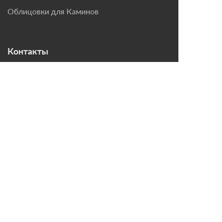
Облицовки для Каминов
Контакты
г. Санкт-Петербург, ул.
Домостроительная, д. 3,
лит. Д
8 (921) 799-69-99
mail@magazin-kaminov.ru
Время работы
Пн-Пт: с 10:00 до 18:00
Согласие на обработку персональных