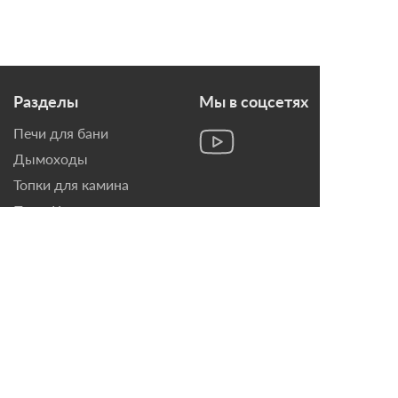
Разделы
Мы в соцсетях
Печи для бани
Дымоходы
Топки для камина
Печи-Камины
Облицовки для Каминов
Контакты
г. Санкт-Петербург, ул.
Домостроительная, д. 3,
лит. Д