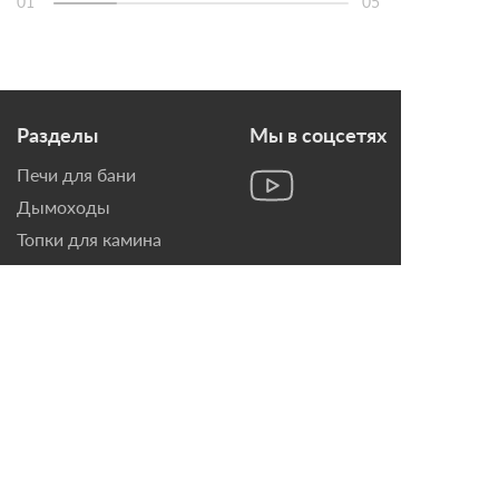
01
05
Разделы
Мы в соцсетях
Печи для бани
Дымоходы
Топки для камина
Печи-Камины
Облицовки для Каминов
Контакты
г. Санкт-Петербург, ул.
Домостроительная, д. 3,
лит. Д