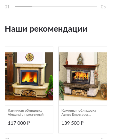
01
05
Наши рекомендации
Каминная облицовка
Каминная облицовка
Каминная угл
Alexandra пристенный
Agnes Emperador
облицовка Ma
мраморная балка
Coleus Rosso
117 000 ₽
139 500 ₽
123 000 ₽
пристенный
мраморная ба