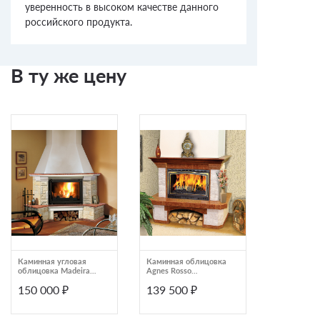
уверенность в высоком качестве данного
российского продукта.
В ту же цену
Каминная угловая
Каминная облицовка
Каминная о
облицовка Madeira
Agnes Rosso
Crocus Empe
Crocus Rosso
мраморная балка
деревянная
150 000 ₽
139 500 ₽
148 500
деревянная балка
пристенный
пристенный