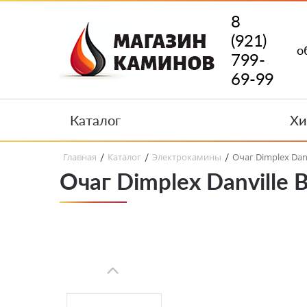
8
(921)
о
799-
69-99
Каталог
Хи
Главная
Каталог
Электрокамины
Очаг Dimplex Danv
/
/
/
Очаг Dimplex Danville 