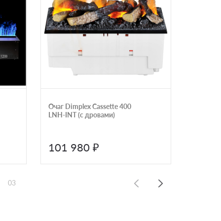
Очаг Dimplex Cassette 400
Встраив
LNH-INT (с дровами)
электри
FireLine
101 980 ₽
99 0
03