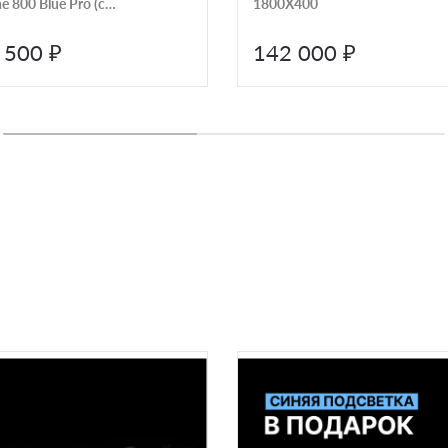
ne 800 Blue Pro (с
1800X400
том cинего пламени)
 500 ₽
142 000 ₽