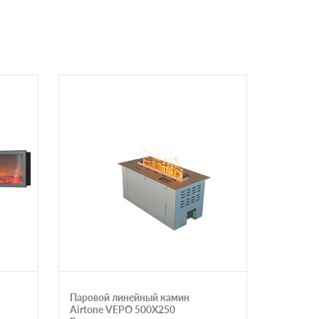
Паровой линейный камин
Электро
Airtone VEPO 500X250
встраив