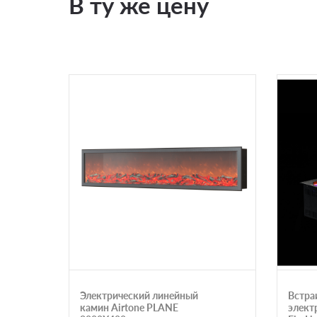
В ту же цену
Электрический линейный
Встра
камин Airtone PLANE
элект