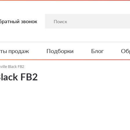
братный звонок
ты продаж
Подборки
Блог
Обр
ille Black FB2
Black FB2