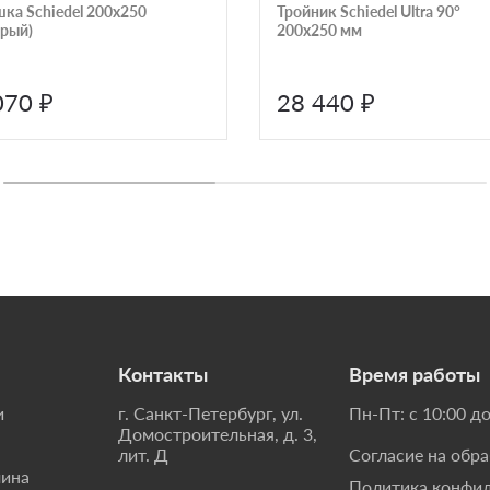
шка Schiedel 200х250
Тройник Schiedel Ultra 90°
ерый)
200х250 мм
070 ₽
28 440 ₽
Контакты
Время работы
и
г. Санкт-Петербург, ул.
Пн-Пт: с 10:00 до
Домостроительная, д. 3,
лит. Д
Согласие на обр
мина
Политика конфи