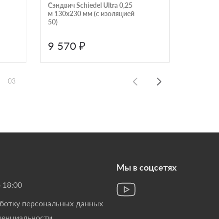
Сэндвич Schiedel Ultra 0,25
Стандар
м 130х230 мм (с изоляцией
Schiedel
50)
9 570 ₽
1 890
03
Мы в соцсетях
 18:00
аботку персональных данных
денциальности