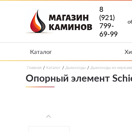
8
(921)
о
799-
69-99
Каталог
Хи
Главная
Каталог
Дымоходы
Дымоходы из нержав
/
/
/
Опорный элемент Schie