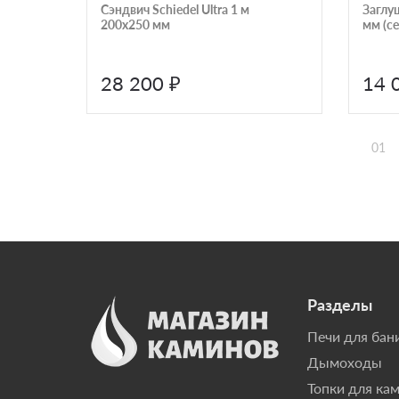
Сэндвич Schiedel Ultra 1 м
Заглу
200х250 мм
мм (с
28 200 ₽
14 
01
Разделы
Печи для бан
Дымоходы
Топки для ка