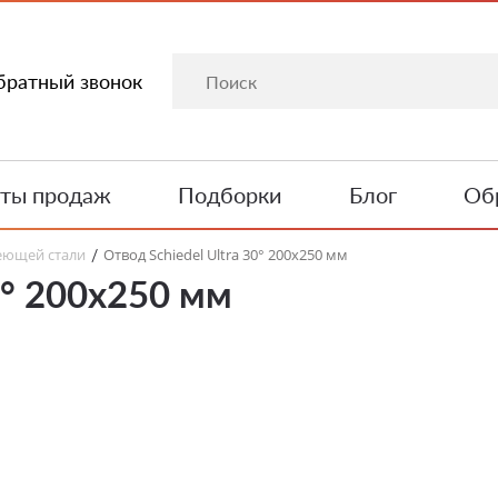
братный звонок
ты продаж
Подборки
Блог
Обр
еющей стали
Отвод Schiedel Ultra 30° 200х250 мм
/
0° 200х250 мм