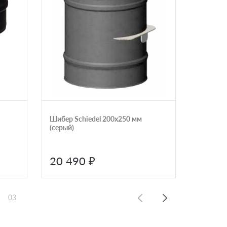
Шибер Schiedel 200х250 мм
Сэндвич 
(серый)
250х300
20 490 ₽
22 4
03