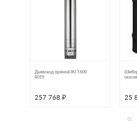
Дымоход прямой IKI T600
Шибер
4019
(изол
257 768 ₽
25 
01