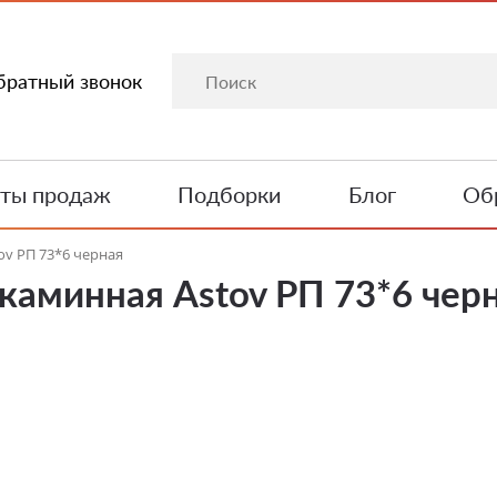
братный звонок
ты продаж
Подборки
Блог
Обр
ov РП 73*6 черная
каминная Astov РП 73*6 чер