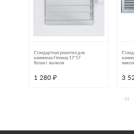
Стандартная решетка для
Станд
каминная Fireway 17*17
камин
белая с жалюзи
никел
1 280 ₽
3 5
01