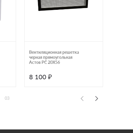
Вентиляционная решетка
Дровник 
черная прямоугольная
каменны
Астов РС 20Х56
черный 
AST9IU
8 100 ₽
30 0
03