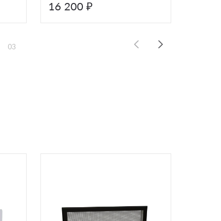
16 200 ₽
4 600
03