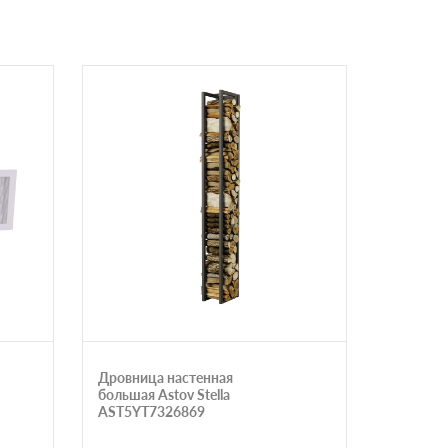
Дровница настенная
Щелевая
большая Astov Stella
Астов 4
AST5YT7326869